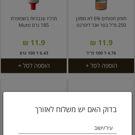
חומץ תפוחים 6% לא מסונן
תרכיז עגבניות בשפופרת
250 מ"ל בטר אנד דיפרנט
185 גרם Mutti
11.9 ₪
11.9 ₪
4.76 ל 100 מ''ל
6.43 ל 100 גרם
הוספה לסל +
הוספה לסל +
בדוק האם יש משלוח לאזורך
עיר/ישוב