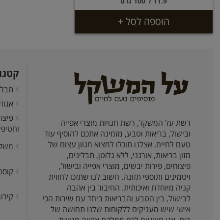
11.9 ל 100 גרם
הוספה לסל +
קטגו
תבלי
אגוז
פיצו
רשת על המשקל, רשת חנויות מוצרי אפייה
וחטיפי
ובישול, בריאות וטבע, מזמינה אתכם להוסיף עוד
טעם לחיים. אצלנו תוכלו למצוא מגוון עצום של
משק
מזון בריאות, אורגני, ללא גלוטן, תבלינים,
פיצוחים, פירות יבשים, מוצרי אפייה ובישול,
קוסמ
ויטמינים ותוספי תזונה. חשוב לנו שתזכו לחווית
קניה מיוחדת ואיכותית. החיבור בין אהבה
קירור
לבישול, בין הטבע והבריאות ביחד עם שירות הכי
אישי שיש מעניקים ללקוחות שלנו תחושה של
בית. אנו מציעים לכם מחלקת אפייה מגוונת ,