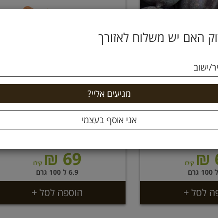
ק האם יש משלוח לאזורך
ר/ישוב
 כהה על המשקל
מקלות קינמון על המשקל
69 ₪
קילו
קילו
6.9 ל 100 גרם
ה לסל +
הוספה לסל +