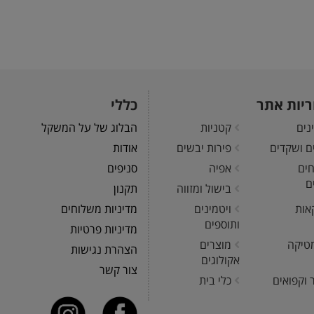
ריות אתר
כללי
נים
קטניות
הבלוג של על המשקל
ים ושקדים
פירות יבשים
אודות
חים
אפיה
סניפים
ם
בישול ומזווה
תקנון
אות
ויטמינים
מדיניות משלוחים
ותוספים
מדיניות פרטיות
טיקה
מוצרים
הצהרת נגישות
אקולוגים
צור קשר
 וקפואים
כלי בית