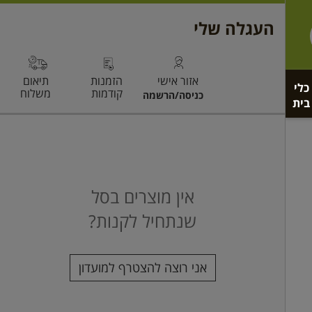
כלי
בית