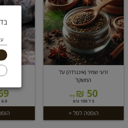
בדו
עי
זרעי שמיר (אינגרדה) על
לימון פרסי
המשקל
69 ₪
50 ₪
קילו
5 ל 100 גרם
6.9 ל 100 גרם
הוספה לסל +
הוספ