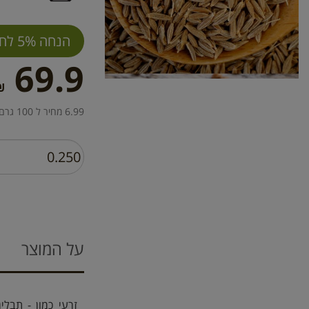
הנחה 5% לחברי מועדון
69.9
₪
6.99 מחיר ל 100 גרם
על המוצר
זרעי כמון - תבל