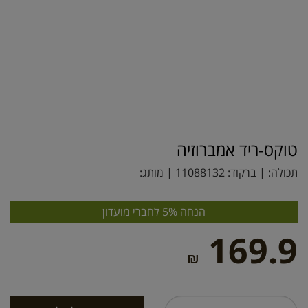
טוקס-ריד אמברוזיה
תכולה: | ברקוד:
11088132
| מותג:
הנחה 5% לחברי מועדון
169.9
₪