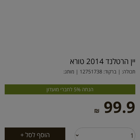
יין הרטלנד 2014 טורא
תכולה: | ברקוד:
12751738
| מותג:
הנחה 5% לחברי מועדון
99.9
₪