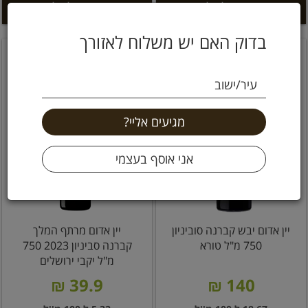
הוספה לסל +
הוספה לסל +
בדוק האם יש משלוח לאזורך
עיר/ישוב
יין אדום יבש קברנה סוביניון
יין אדום מרתף המלך
750 מ"ל טורא
קברנה סביניון 2023 750
מ"ל יקבי ירושלים
39.9 ₪
140 ₪