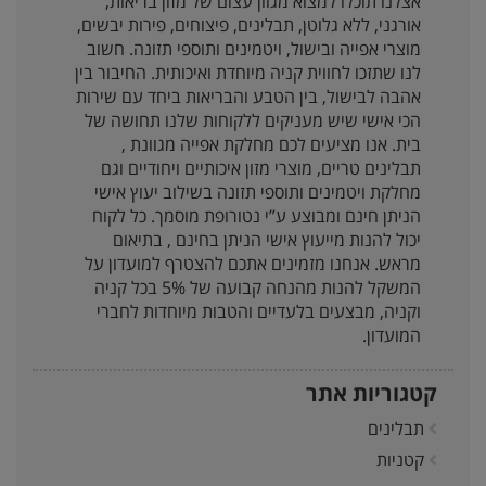
אצלנו תוכלו למצוא מגוון עצום של מזון בריאות,
אורגני, ללא גלוטן, תבלינים, פיצוחים, פירות יבשים,
מוצרי אפייה ובישול, ויטמינים ותוספי תזונה. חשוב
לנו שתזכו לחווית קניה מיוחדת ואיכותית. החיבור בין
אהבה לבישול, בין הטבע והבריאות ביחד עם שירות
הכי אישי שיש מעניקים ללקוחות שלנו תחושה של
בית. אנו מציעים לכם מחלקת אפייה מגוונת ,
תבלינים טריים, מוצרי מזון איכותיים ויחודיים וגם
מחלקת ויטמינים ותוספי תזונה בשילוב יעוץ אישי
הניתן חינם ומבוצע ע”י נטורופת מוסמך. כל לקוח
יכול להנות מייעוץ אישי הניתן בחינם , בתיאום
מראש. אנחנו מזמינים אתכם להצטרף למועדון על
המשקל להנות מהנחה קבועה של 5% בכל קניה
וקניה, מבצעים בלעדיים והטבות מיוחדות לחברי
המועדון.
קטגוריות אתר
תבלינים
קטניות